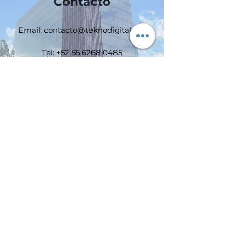
Contacto
Email: contacto@teknodigital.net
Tel:
+52 55 6268 0485
Dirección: Insurgentes Sur 1647, 1er
piso, Colonia San José Insurgentes,
Ciudad de México. C.P. 03900
Esperamos oír pronto de ti.
Teknodigital Isafe Mobile Durabook